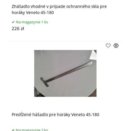
Zhášadlo vhodné v prípade ochranného skla pre
horáky Veneto 45-180
Na magazynie 1 ks
226 zł
Predĺžené hášadlo pre horáky Veneto 45-180
Na magazynie 2 ks