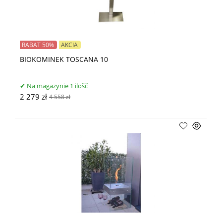
RABAT 50%
AKCIA
BIOKOMINEK TOSCANA 10
Na magazynie 1 ilošč
2 279 zł
4 558 zł