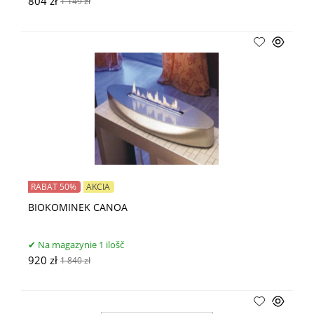
804 zł
1 149 zł
RABAT 50%
AKCIA
BIOKOMINEK CANOA
Na magazynie 1 ilošč
920 zł
1 840 zł