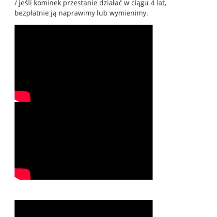
/ jeśli kominek przestanie działać w ciągu 4 lat,
bezpłatnie ją naprawimy lub wymienimy.