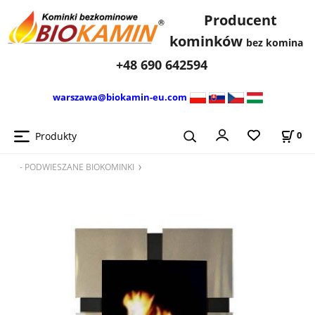
Producent
kominków
bez komina
+48 690 642594
warszawa@biokamin-eu.com
Produkty
0
- PODWIESZANE BIOKOMINKI