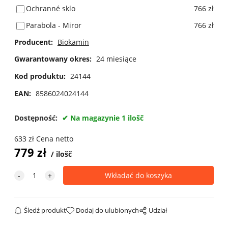
Ochranné sklo
766 zł
Parabola - Miror
766 zł
Producent:
Biokamin
Gwarantowany okres:
24 miesiące
Kod produktu:
24144
EAN:
8586024024144
Dostępność:
Na magazynie 1 ilošč
633
zł
Cena netto
779
zł
ilošč
Śledź produkt
Dodaj do ulubionych
Udział