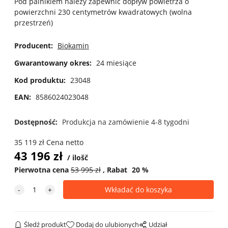
Pod palnikiem należy zapewnić dopływ powietrza o
powierzchni 230 centymetrów kwadratowych (wolna
przestrzeń)
Producent:
Biokamin
Gwarantowany okres:
24 miesiące
Kod produktu:
23048
EAN:
8586024023048
Dostępność:
Produkcja na zamówienie 4-8 tygodni
35 119
zł
Cena netto
43 196
zł
ilošč
Pierwotna cena
53 995
zł
Rabat
20
%
Śledź produkt
Dodaj do ulubionych
Udział