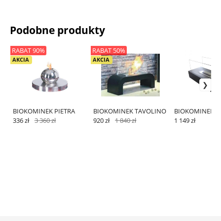
Podobne produkty
RABAT 90%
RABAT 50%
AKCIA
AKCIA
BIOKOMINEK PIETRA
BIOKOMINEK TAVOLINO
BIOKOMINEK SI
336 zł
3 360 zł
920 zł
1 840 zł
1 149 zł