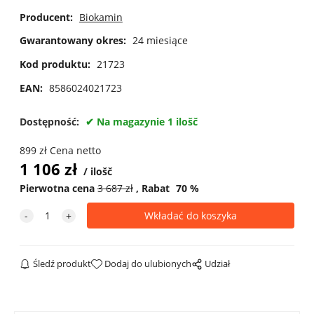
Producent:
Biokamin
Gwarantowany okres:
24 miesiące
Kod produktu:
21723
EAN:
8586024021723
Dostępność:
Na magazynie 1 ilošč
899
zł
Cena netto
1 106
zł
ilošč
Pierwotna cena
3 687
zł
Rabat
70
%
Śledź produkt
Dodaj do ulubionych
Udział