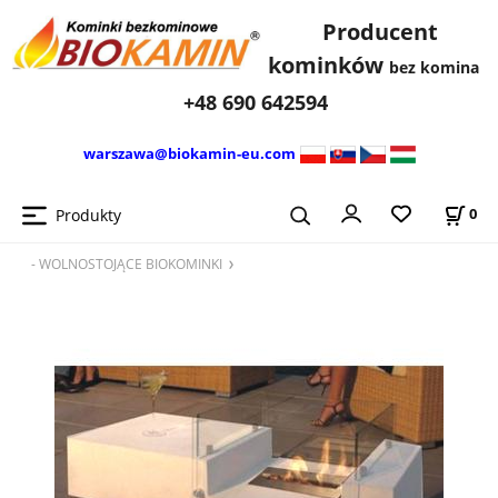
Producent
kominków
bez komina
+48 690 642594
warszawa@biokamin-eu.com
Produkty
0
- WOLNOSTOJĄCE BIOKOMINKI