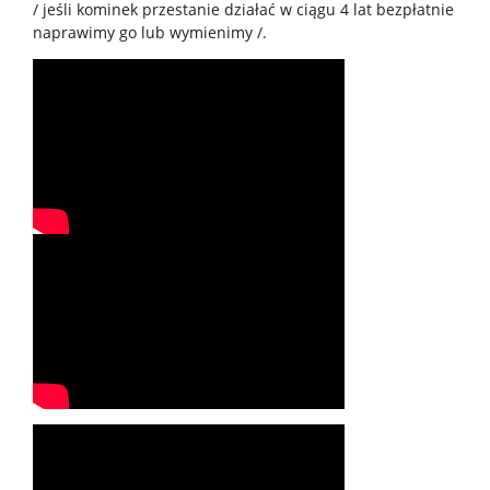
/ jeśli kominek przestanie działać w ciągu 4 lat bezpłatnie
naprawimy go lub wymienimy /.