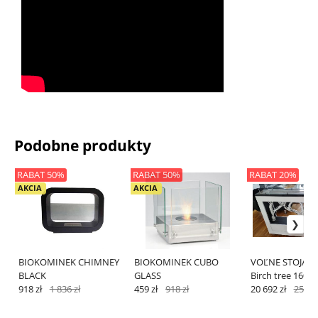
Podobne produkty
RABAT 50%
RABAT 50%
RABAT 20%
AKCIA
AKCIA
BIOKOMINEK CHIMNEY
BIOKOMINEK CUBO
VOĽNE STOJACI
BLACK
GLASS
Birch tree 160
918 zł
1 836 zł
459 zł
918 zł
20 692 zł
25 865