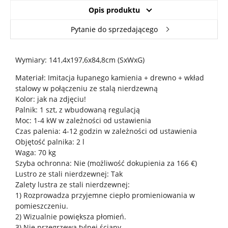
Opis produktu
Pytanie do sprzedającego
Wymiary: 141,4x197,6x84,8cm (SxWxG)
Materiał: Imitacja łupanego kamienia + drewno + wkład
stalowy w połączeniu ze stalą nierdzewną
Kolor: jak na zdjęciu!
Palnik: 1 szt, z wbudowaną regulacją
Moc: 1-4 kW w zależności od ustawienia
Czas palenia: 4-12 godzin w zależności od ustawienia
Objętość palnika: 2 l
Waga: 70 kg
Szyba ochronna: Nie (możliwość dokupienia za 166 €)
Lustro ze stali nierdzewnej: Tak
Zalety lustra ze stali nierdzewnej:
1) Rozprowadza przyjemne ciepło promieniowania w
pomieszczeniu.
2) Wizualnie powiększa płomień.
3) Nie przegrzewa tylnej ściany.