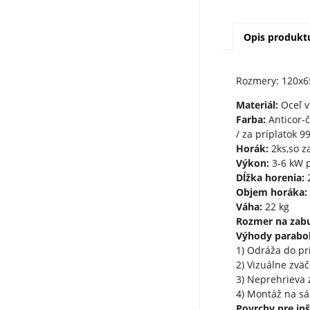
Opis produkt
Rozmery: 120x6
Materiál:
Oceľ v
Farba:
Anticor-č
/ za príplatok 9
Horák:
2ks,so z
Výkon:
3-6 kW p
Dĺžka horenia:
2
Objem horáka:
Váha:
22 kg
Rozmer na zab
Výhody parabol
1) Odráža do pr
2) Vizuálne zvä
3) Neprehrieva 
4) Montáž na sá
Povrchy pre inš