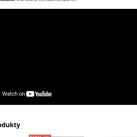
odukty