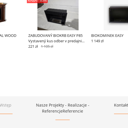
RABAT 80%
IAL WOOD
ZABUDOVANÝ BIOKRB EASY P85
BIOKOMINEK EASY
Vystavený kus odber v predajni
1 149 zł
Bratislava
221 zł
1 105 zł
Wstęp
Nasze Projekty - Realizacje -
Kontak
ReferencjeReferencie