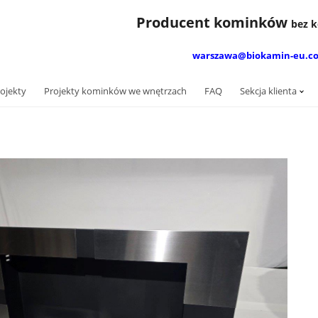
Producent kominków
bez
warszawa@biokamin-eu.c
ojekty
Projekty kominków we wnętrzach
FAQ
Sekcja klienta