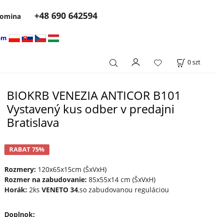
+48 690 642594
 komina
om
0
szt
BIOKRB VENEZIA ANTICOR B101
Vystavený kus odber v predajni
Bratislava
RABAT 75%
Rozmery:
120x65x15cm (ŠxVxH)
Rozmer na zabudovanie:
85x55x14 cm (ŠxVxH)
Horák:
2ks
VENETO 34
,so zabudovanou reguláciou
Doplnok
: