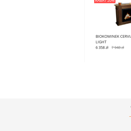
RABAT 20%
BIOKOMINEK CERV
LIGHT
6 358 zł
7 948 zł