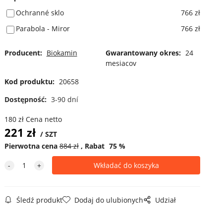
Ochranné sklo
766 zł
Parabola - Miror
766 zł
Producent:
Biokamin
Gwarantowany okres:
24
mesiacov
Kod produktu:
20658
Dostępność:
3-90 dní
180
zł
Cena netto
221
zł
SZT
Pierwotna cena
884
zł
Rabat
75
%
Śledź produkt
Dodaj do ulubionych
Udział