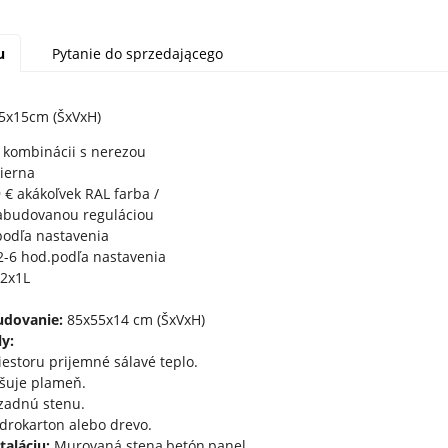
u
Pytanie do sprzedającego
5x15cm (ŠxVxH)
 kombinácii s nerezou
ierna
9 € akákoľvek RAL farba /
abudovanou reguláciou
odľa nastavenia
-6 hod.podľa nastavenia
2x1L
udovanie:
85x55x14 cm (ŠxVxH)
y:
iestoru prijemné sálavé teplo.
čšuje plameň.
zadnú stenu.
drokarton alebo drevo.
taláciu:
Murovaná stena,betón,panel.