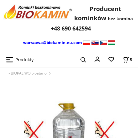
Producent
kominków
bez komina
+48 690 642594
warszawa@biokamin-eu.com
Produkty
0
- BIOPALIWO bioetanol