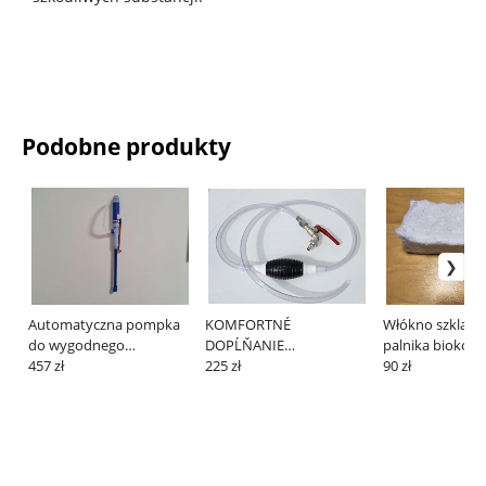
Podobne produkty
Automatyczna pompka
KOMFORTNÉ
Włókno szklane
do wygodnego
DOPĹŇANIE
palnika biokom
uzupełniania bioalkoholu
457 zł
BIOALKOHOLU MANUÁL
225 zł
90 zł
do palników w
biokominkach