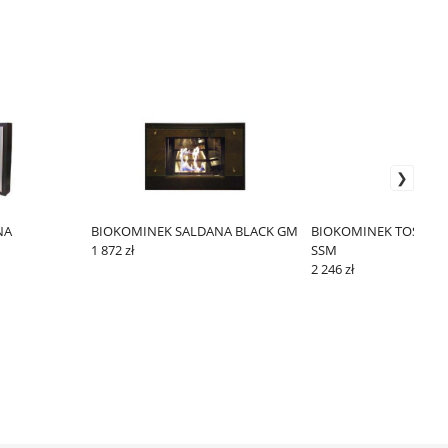
NA
BIOKOMINEK SALDANA BLACK GM
BIOKOMINEK TOSCANA
1 872 zł
SSM
2 246 zł