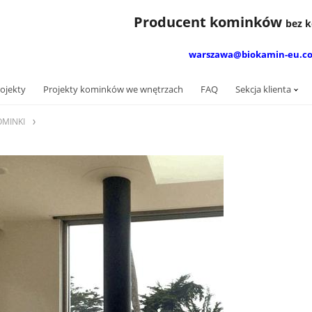
Producent kominków
bez
warszawa@biokamin-eu.c
ojekty
Projekty kominków we wnętrzach
FAQ
Sekcja klienta
OMINKI