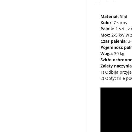
Materiał:
Stal
Kolor:
Czarny
Palnik:
1 szt., 
Moc:
2-5 kW w z
Czas palenia:
3-
Pojemność paln
Waga:
30 kg
Szkło ochronne
Zalety naczynia
1) Odbija przy
2) Optycznie po