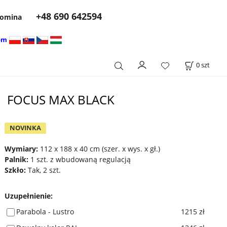
+48 690 642594
 komina
om
0
szt
FOCUS MAX BLACK
NOVINKA
Wymiary:
112 x 188 x 40 cm (szer. x wys. x gł.)
Palnik:
1 szt. z wbudowaną regulacją
Szkło:
Tak, 2 szt.
Uzupełnienie
:
Parabola - Lustro
1215 zł