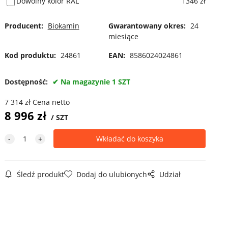
Dowolny kolor RAL
1346 zł
Producent:
Biokamin
Gwarantowany okres:
24
miesiące
Kod produktu:
24861
EAN:
8586024024861
Dostępność:
Na magazynie 1 SZT
7 314
zł
Cena netto
8 996
zł
SZT
Śledź produkt
Dodaj do ulubionych
Udział