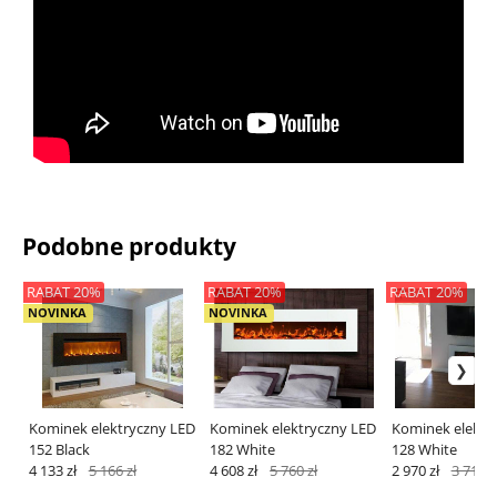
Podobne produkty
RABAT 20%
RABAT 20%
RABAT 20%
NOVINKA
NOVINKA
Kominek elektryczny LED
Kominek elektryczny LED
Kominek elektr
152 Black
182 White
128 White
4 133 zł
5 166 zł
4 608 zł
5 760 zł
2 970 zł
3 713 z