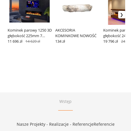
Kominek parowy 1250 3D
AKCESORIA
Kominek parow
głębokość 225mm 7
KOMINKOWE NOWOŚĆ
głębokość 240
kolorów
11 696 zł
14 620 zł
134 zł
kolorów APP
19 796 zł
24 745
Wstęp
Nasze Projekty - Realizacje - ReferencjeReferencie