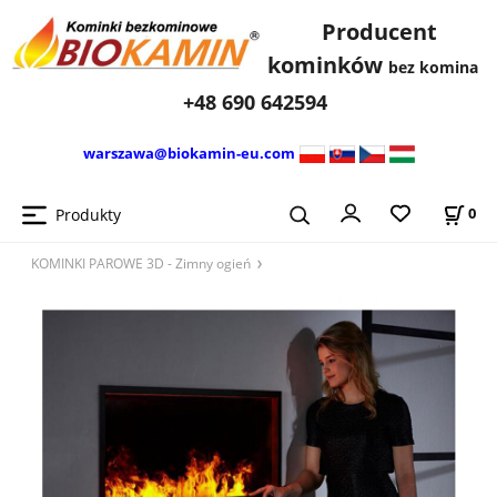
Producent
kominków
bez komina
+48 690 642594
warszawa@biokamin-eu.com
Produkty
0
KOMINKI PAROWE 3D - Zimny ​​ogień