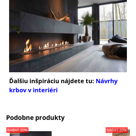
Ďalšiu inšpiráciu nájdete tu:
Návrhy
krbov v interiéri
Podobne produkty
RABAT 20%
RABAT 20%