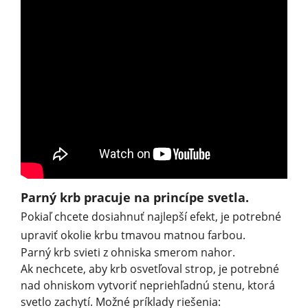
Parný krb pracuje na princípe svetla.
Pokiaľ chcete dosiahnuť najlepší efekt, je potrebné
upraviť okolie krbu tmavou matnou farbou.
Parný krb svieti z ohniska smerom nahor.
Ak nechcete, aby krb osvetľoval strop, je potrebné
nad ohniskom vytvoriť nepriehľadnú stenu, ktorá
svetlo zachytí. Možné príklady riešenia: