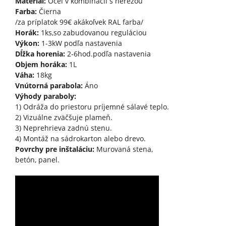
Materiál:
Oceľ v kombinácii s nerezou
Farba:
Čierna
/za príplatok 99€ akákoľvek RAL farba/
Horák:
1ks,so zabudovanou reguláciou
Výkon:
1-3kW podľa nastavenia
Dĺžka horenia:
2-6hod.podľa nastavenia
Objem horáka:
1L
Váha:
18kg
Vnútorná parabola:
Áno
Výhody paraboly:
1) Odráža do priestoru príjemné sálavé teplo.
2) Vizuálne zväčšuje plameň.
3) Neprehrieva zadnú stenu.
4) Montáž na sádrokarton alebo drevo.
Povrchy pre inštaláciu:
Murovaná stena,
betón, panel.