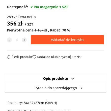
Dostępność:
Na magazynie 1 SZT
289
zł
Cena netto
356
zł
SZT
Pierwotna cena
1 187
zł
Rabat
70
%
Śledź produkt
Dodaj do ulubionych
Udział
Opis produktu
Pytanie do sprzedającego
Rozmery: 84x67x27cm (ŠxVxH)