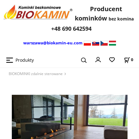
Producent
kominków
bez komina
+48 690 642594
warszawa@biokamin-eu.com
Produkty
0
BIOKOMINKI zdalnie sterowane