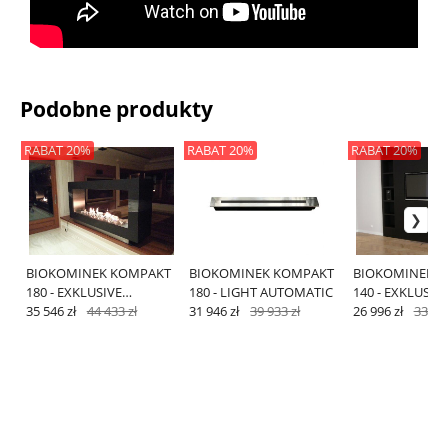
Podobne produkty
RABAT 20%
RABAT 20%
RABAT 20%
BIOKOMINEK KOMPAKT
BIOKOMINEK KOMPAKT
BIOKOMINEK 
180 - EXKLUSIVE
180 - LIGHT AUTOMATIC
140 - EXKLUSIV
AUTOMATIC
35 546 zł
44 433 zł
31 946 zł
39 933 zł
AUTOMATIC
26 996 zł
33 745