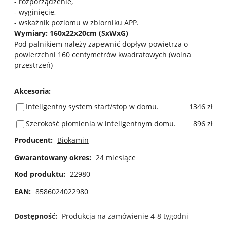
- rozporządzenie,
- wyginięcie,
- wskaźnik poziomu w zbiorniku APP.
Wymiary: 160x22x20cm (SxWxG)
Pod palnikiem należy zapewnić dopływ powietrza o
powierzchni 160 centymetrów kwadratowych (wolna
przestrzeń)
Akcesoria
:
Inteligentny system start/stop w domu.
1346 zł
Szerokość płomienia w inteligentnym domu.
896 zł
Producent:
Biokamin
Gwarantowany okres:
24 miesiące
Kod produktu:
22980
EAN:
8586024022980
Dostępność:
Produkcja na zamówienie 4-8 tygodni