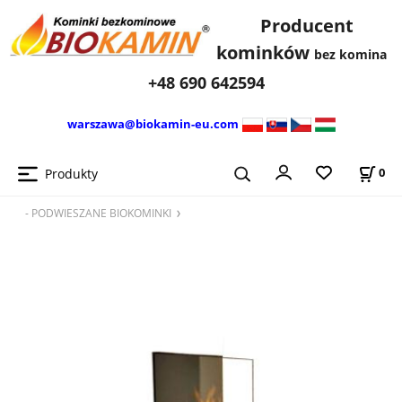
Producent
kominków
bez komina
+48 690 642594
warszawa@biokamin-eu.com
Produkty
0
- PODWIESZANE BIOKOMINKI