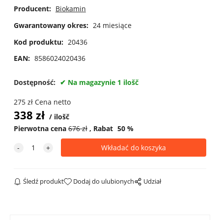
Producent:
Biokamin
Gwarantowany okres:
24 miesiące
Kod produktu:
20436
EAN:
8586024020436
Dostępność:
Na magazynie 1 ilošč
275
zł
Cena netto
338
zł
ilošč
Pierwotna cena
676
zł
Rabat
50
%
Śledź produkt
Dodaj do ulubionych
Udział