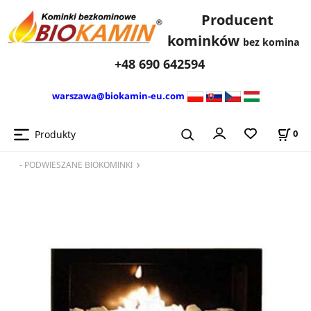
Producent
kominków
bez komina
+48 690 642594
warszawa@biokamin-eu.com
Produkty
0
- PODWIESZANE BIOKOMINKI