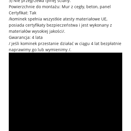
3) Nie przegrzewa tylnej ściany.
Powierzchnie do montażu: Mur z cegły, beton, panel
Certyfikat: Tak
/kominek spełnia wszystkie atesty materiałowe UE,
posiada certyfikaty bezpieczeństwa i jest wykonany z
materiałów wysokiej jakości/.
Gwarancja: 4 lata
/ jeśli kominek przestanie działać w ciągu 4 lat bezpłatnie
naprawimy go lub wymienimy /.