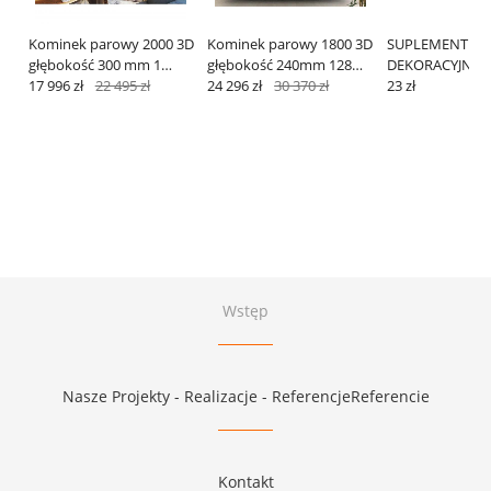
Kominek parowy 2000 3D
Kominek parowy 1800 3D
SUPLEMENT
głębokość 300 mm 1
głębokość 240mm 128
DEKORACYJNY n
kolor
17 996 zł
22 495 zł
kolorów APP
24 296 zł
30 370 zł
23 zł
Wstęp
Nasze Projekty - Realizacje - ReferencjeReferencie
Kontakt