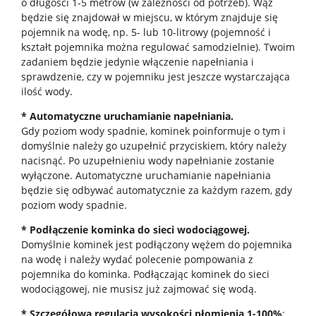
o długości 1-5 metrów (w zależności od potrzeb). Wąż
będzie się znajdował w miejscu, w którym znajduje się
pojemnik na wodę, np. 5- lub 10-litrowy (pojemność i
kształt pojemnika można regulować samodzielnie). Twoim
zadaniem będzie jedynie włączenie napełniania i
sprawdzenie, czy w pojemniku jest jeszcze wystarczająca
ilość wody.
* Automatyczne uruchamianie napełniania.
Gdy poziom wody spadnie, kominek poinformuje o tym i
domyślnie należy go uzupełnić przyciskiem, który należy
nacisnąć. Po uzupełnieniu wody napełnianie zostanie
wyłączone. Automatyczne uruchamianie napełniania
będzie się odbywać automatycznie za każdym razem, gdy
poziom wody spadnie.
* Podłączenie kominka do sieci wodociągowej.
Domyślnie kominek jest podłączony wężem do pojemnika
na wodę i należy wydać polecenie pompowania z
pojemnika do kominka. Podłączając kominek do sieci
wodociągowej, nie musisz już zajmować się wodą.
* Szczegółowa regulacja wysokości płomienia 1-100%
: