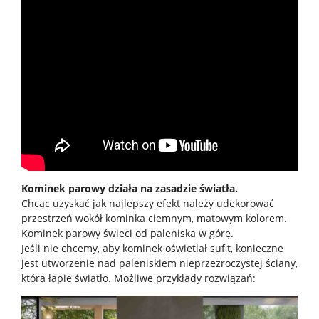
Kominek parowy działa na zasadzie światła.
Chcąc uzyskać jak najlepszy efekt należy udekorować
przestrzeń wokół kominka ciemnym, matowym kolorem.
Kominek parowy świeci od paleniska w górę.
Jeśli nie chcemy, aby kominek oświetlał sufit, konieczne
jest utworzenie nad paleniskiem nieprzezroczystej ściany,
która łapie światło. Możliwe przykłady rozwiązań: