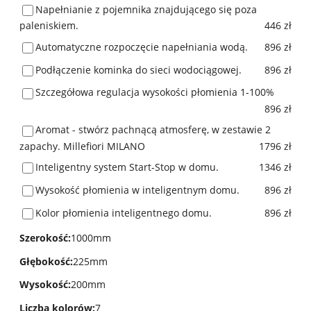
Napełnianie z pojemnika znajdującego się poza
paleniskiem.
446 zł
Automatyczne rozpoczęcie napełniania wodą.
896 zł
Podłączenie kominka do sieci wodociągowej.
896 zł
Szczegółowa regulacja wysokości płomienia 1-100%
896 zł
Aromat - stwórz pachnącą atmosferę, w zestawie 2
zapachy. Millefiori MILANO
1796 zł
Inteligentny system Start-Stop w domu.
1346 zł
Wysokość płomienia w inteligentnym domu.
896 zł
Kolor płomienia inteligentnego domu.
896 zł
Szerokość
:
1000mm
Głębokość
:
225mm
Wysokość
:
200mm
Liczba kolorów
:
7