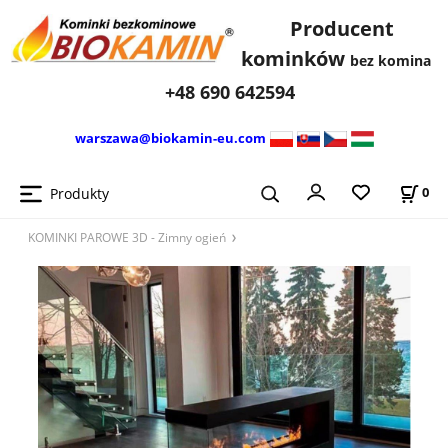
Producent
kominków
bez komina
+48 690 642594
warszawa@biokamin-eu.com
Produkty
0
KOMINKI PAROWE 3D - Zimny ​​ogień