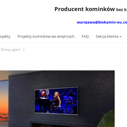
Producent kominków
bez
warszawa@biokamin-eu.c
ojekty
Projekty kominków we wnętrzach
FAQ
Sekcja klienta
imny ​​ogień