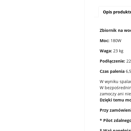
Opis produkt
Zbiornik na wo
Moc:
180W
Waga:
23 kg
Podłączenie:
22
Czas palenia
6,5
W wyniku spala
W bezpośrednim
zamoczy ani nie
Dzięki temu mo
Przy zamówien
* Pilot zdalneg
* Wąż napełnia