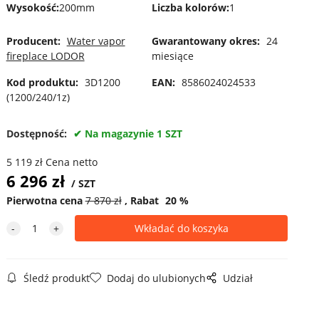
Wysokość
:
200mm
Liczba kolorów
:
1
Producent:
Water vapor
Gwarantowany okres:
24
fireplace LODOR
miesiące
Kod produktu:
3D1200
EAN:
8586024024533
(1200/240/1z)
Dostępność:
Na magazynie 1 SZT
5 119
zł
Cena netto
6 296
zł
SZT
Pierwotna cena
7 870
zł
Rabat
20
%
Śledź produkt
Dodaj do ulubionych
Udział