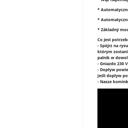
* Automatyczne
* Automatyczne
* Základný mode
Co jest potrz
- Spójrz na ry
którym zostan
palnik w dowol
- Gniazdo 230 
- Dopływ powie
Jeśli dopływ p
- Nasze komink