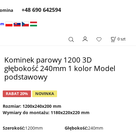
+48 690 642594
 komina
om
0
szt
Kominek parowy 1200 3D
głębokość 240mm 1 kolor Model
podstawowy
RABAT 20%
NOVINKA
Rozmiar: 1200x240x200 mm
Wymiary do montażu: 1180x220x220 mm
Szerokość
:
1200mm
Głębokość
:
240mm