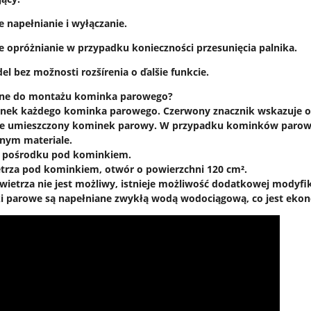
 napełnianie i wyłączanie.
 opróżnianie w przypadku konieczności przesunięcia palnika.
l bez možnosti rozšírenia o ďalšie funkcie.
ebne do montażu kominka parowego?
sunek każdego kominka parowego. Czerwony znacznik wskazuje o
ie umieszczony kominek parowy. W przypadku kominków parowyc
nym materiale.
V pośrodku pod kominkiem.
trza pod kominkiem, otwór o powierzchni 120 cm².
owietrza nie jest możliwy, istnieje możliwość dodatkowej modyf
i parowe są napełniane zwykłą wodą wodociągową, co jest ekon