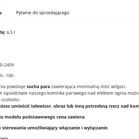
u
Pytanie do sprzedającego
dę:
6,5 l
0-240V
h -10h
nia powstaje
sucha para
zawierająca minimalną ilość wilgoci.
 sąsiedztwie naszego kominka parowego nad efektem ognia można 
 uszkodzi.
żesz umieścić telewizor, obraz lub inną potrzebną rzecz nad kom
iu modelu podstawowego cena zawiera:
o sterowania umożliwiający włączanie i wyłączanie.
jący.