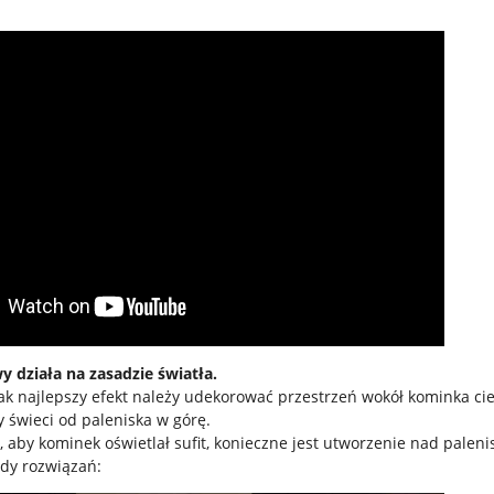
 działa na zasadzie światła.
jak najlepszy efekt należy udekorować przestrzeń wokół kominka 
świeci od paleniska w górę.
, aby kominek oświetlał sufit, konieczne jest utworzenie nad palenis
dy rozwiązań: