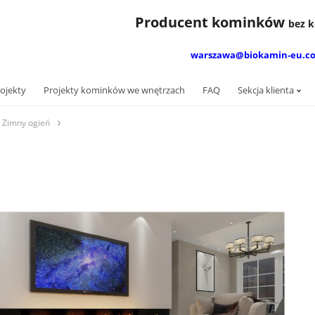
Producent kominków
bez
warszawa@biokamin-eu.c
ojekty
Projekty kominków we wnętrzach
FAQ
Sekcja klienta
imny ​​ogień