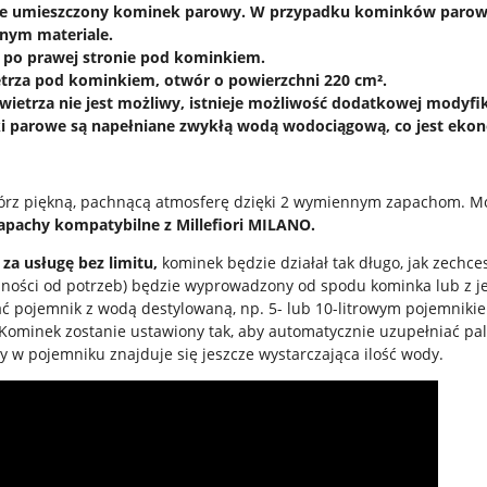
ie umieszczony kominek parowy. W przypadku kominków parowyc
nym materiale.
V po prawej stronie pod kominkiem.
trza pod kominkiem, otwór o powierzchni 220 cm².
owietrza nie jest możliwy, istnieje możliwość dodatkowej modyf
i parowe są napełniane zwykłą wodą wodociągową, co jest ekon
rz piękną, pachnącą atmosferę dzięki 2 wymiennym zapachom. Moż
pachy kompatybilne z Millefiori MILANO.
z za usługę bez limitu,
kominek będzie działał tak długo, jak zechces
żności od potrzeb) będzie wyprowadzony od spodu kominka lub z 
ć pojemnik z wodą destylowaną, np. 5- lub 10-litrowym pojemnikie
Kominek zostanie ustawiony tak, aby automatycznie uzupełniać pa
y w pojemniku znajduje się jeszcze wystarczająca ilość wody.