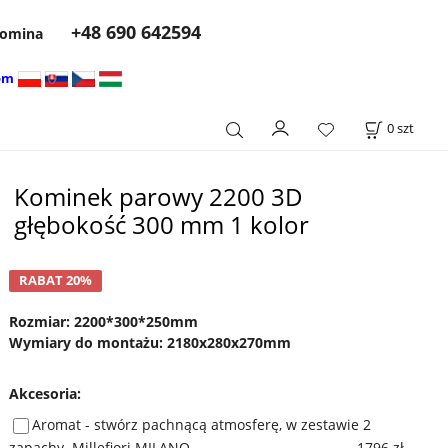
+48 690 642594
 komina
om
0
szt
Kominek parowy 2200 3D
głębokość 300 mm 1 kolor
RABAT 20%
Rozmiar: 2200*300*250mm
Wymiary do montażu: 2180x280x270mm
Akcesoria
:
Aromat - stwórz pachnącą atmosferę, w zestawie 2
zapachy. Millefiori MILANO
1796 zł