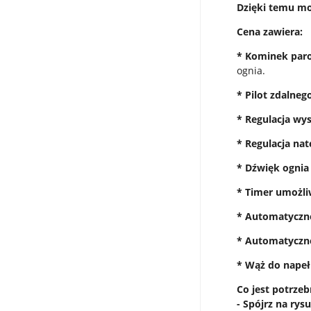
Dzięki temu mo
Cena zawiera:
* Kominek paro
ognia.
* Pilot zdalneg
* Regulacja wy
* Regulacja nat
* Dźwięk ognia
* Timer umożli
* Automatyczn
* Automatyczn
* Wąż do napeł
Co jest potrz
- Spójrz na ry