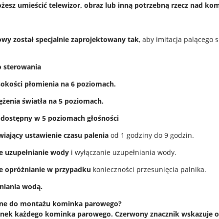
żesz umieścić telewizor, obraz lub inną potrzebną rzecz nad kom
wy został specjalnie zaprojektowany tak
, aby imitacja palącego 
o sterowania
sokości płomienia na 6 poziomach.
ężenia światła na 5 poziomach.
 dostępny w 5 poziomach głośności
wiający ustawienie czasu palenia
od 1 godziny do 9 godzin.
e uzupełnianie wody
i wyłączanie uzupełniania wody.
e opróżnianie w przypadku
konieczności przesunięcia palnika.
niania wodą.
ebne do montażu kominka parowego?
sunek każdego kominka parowego. Czerwony znacznik wskazuje o