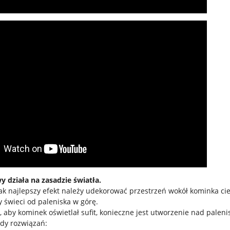
 działa na zasadzie światła.
jak najlepszy efekt należy udekorować przestrzeń wokół kominka 
świeci od paleniska w górę.
, aby kominek oświetlał sufit, konieczne jest utworzenie nad palenis
dy rozwiązań: