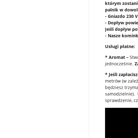
którym zostan
palnik w dowol
- Gniazdo 230 
- Dopływ powie
Jeśli dopływ p
- Nasze komink
Usługi płatne:
* Aromat –
Stwó
jednocześnie.
Za
* Jeśli zapłacis
metrów (w zale
będziesz trzyma
samodzielnie). 
sprawdzenie, cz