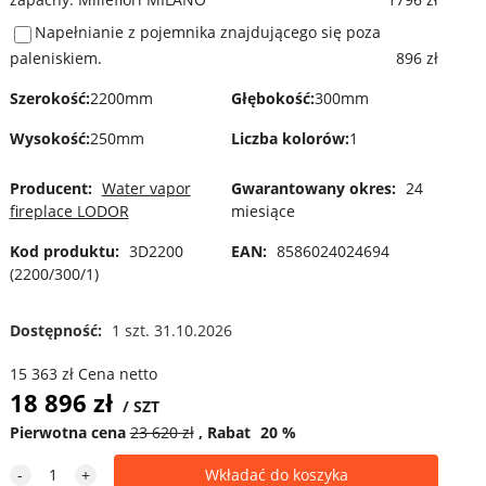
Napełnianie z pojemnika znajdującego się poza
paleniskiem.
896 zł
Szerokość
:
2200mm
Głębokość
:
300mm
Wysokość
:
250mm
Liczba kolorów
:
1
Producent:
Water vapor
Gwarantowany okres:
24
fireplace LODOR
miesiące
Kod produktu:
3D2200
EAN:
8586024024694
(2200/300/1)
Dostępność:
1 szt. 31.10.2026
15 363
zł
Cena netto
18 896
zł
SZT
Pierwotna cena
23 620
zł
Rabat
20
%