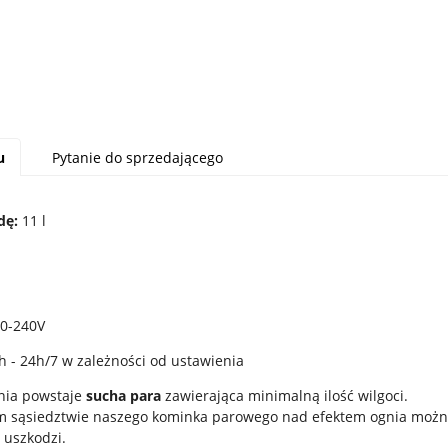
u
Pytanie do sprzedającego
dę:
11 l
0-240V
h - 24h/7 w zależności od ustawienia
nia powstaje
sucha para
zawierająca minimalną ilość wilgoci.
 sąsiedztwie naszego kominka parowego nad efektem ognia można 
 uszkodzi.