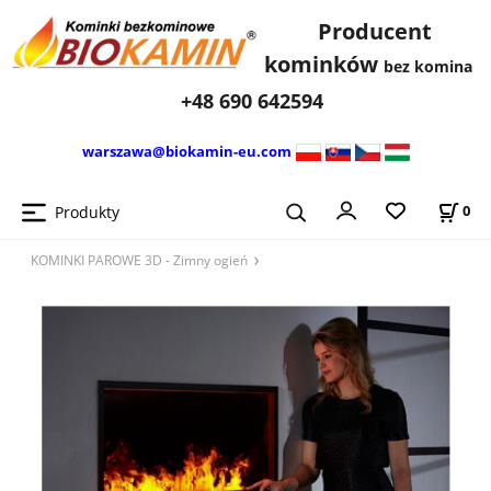
Producent
kominków
bez komina
+48 690 642594
warszawa@biokamin-eu.com
Produkty
0
KOMINKI PAROWE 3D - Zimny ​​ogień