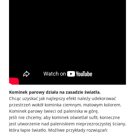
Kominek parowy działa na zasadzie światła.
Chcąc uzyskać jak najlepszy efekt należy udekorować
przestrzeń wokół kominka ciemnym, matowym kolorem.
Kominek parowy świeci od paleniska w górę.
Jeśli nie chcemy, aby kominek oświetlał sufit, konieczne
jest utworzenie nad paleniskiem nieprzezroczystej ściany,
która łapie światło. Możliwe przykłady rozwiązań: