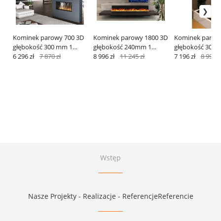
Kominek parowy 700 3D
Kominek parowy 1800 3D
Kominek parow
głębokość 300 mm 1
głębokość 240mm 1
głębokość 300 
kolor
6 296 zł
7 870 zł
kolor Model
8 996 zł
11 245 zł
kolor
7 196 zł
8 995 z
podstawowy
Wstęp
Nasze Projekty - Realizacje - ReferencjeReferencie