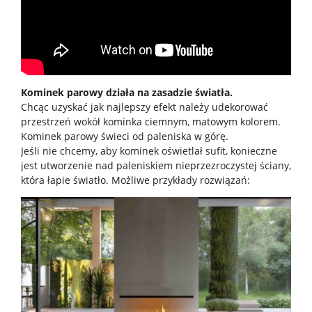
Kominek parowy działa na zasadzie światła.
Chcąc uzyskać jak najlepszy efekt należy udekorować
przestrzeń wokół kominka ciemnym, matowym kolorem.
Kominek parowy świeci od paleniska w górę.
Jeśli nie chcemy, aby kominek oświetlał sufit, konieczne
jest utworzenie nad paleniskiem nieprzezroczystej ściany,
która łapie światło. Możliwe przykłady rozwiązań: