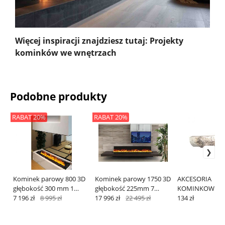
Więcej inspiracji znajdziesz tutaj: Projekty
kominków we wnętrzach
Podobne produkty
RABAT 20%
RABAT 20%
Kominek parowy 800 3D
Kominek parowy 1750 3D
AKCESORIA
głębokość 300 mm 1
głębokość 225mm 7
KOMINKOWE 
kolor
7 196 zł
8 995 zł
kolorów
17 996 zł
22 495 zł
134 zł