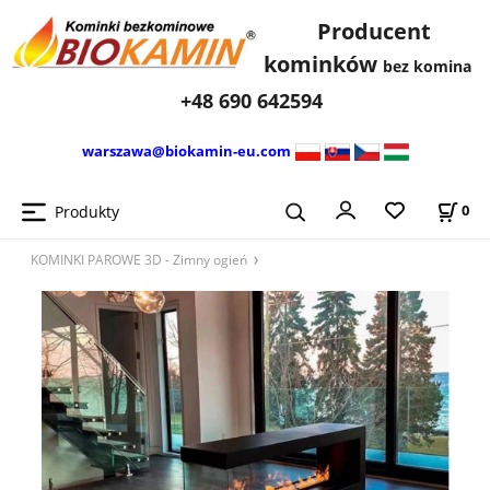
Producent
kominków
bez komina
+48 690 642594
warszawa@biokamin-eu.com
Produkty
0
KOMINKI PAROWE 3D - Zimny ​​ogień