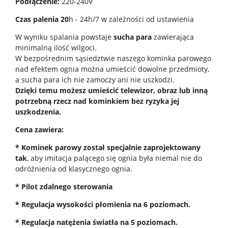
Podłączenie:
220-240V
Czas palenia
20
h - 24h/7 w zależności od ustawienia
W wyniku spalania powstaje
sucha para
zawierająca
minimalną ilość wilgoci.
W bezpośrednim sąsiedztwie naszego kominka parowego
nad efektem ognia można umieścić dowolne przedmioty,
a sucha para ich nie zamoczy ani nie uszkodzi.
Dzięki temu możesz umieścić telewizor, obraz lub inną
potrzebną rzecz nad kominkiem bez ryzyka jej
uszkodzenia.
Cena zawiera:
* Kominek parowy został specjalnie zaprojektowany
tak
, aby imitacja palącego się ognia była niemal nie do
odróżnienia od klasycznego ognia.
* Pilot zdalnego sterowania
* Regulacja wysokości płomienia na 6 poziomach.
* Regulacja natężenia światła na 5 poziomach.