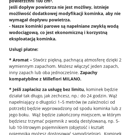
powierzchni 100 cm².
Jeśli dopływ powietrza nie jest możliwy, istnieje
możliwość dodatkowej modyfikacji kominka, aby nie
wymagał dopływu powietrza.
- Nasze kominki parowe są napełniane zwykłą wodą
wodociągową, co jest ekonomiczną i korzystną
eksploatacją kominka.
Usługi płatne:
* Aromat –
Stwórz piękną, pachnącą atmosferę dzięki 2
wymiennym zapachom. Możesz włączyć jeden zapach,
inny zapach lub oba jednocześnie.
Zapachy
kompatybilne z Millefiori MILANO.
* Jeśli zapłacisz za usługę bez limitu,
kominek będzie
działał tak długo, jak zechcesz, np.: do 24 godzin. Wąż
napełniający o długości 1–5 metrów (w zależności od
potrzeb) będzie wyprowadzony od spodu kominka lub z
jego boku. Wąż będzie zakończony miejscem, w którym
będziesz trzymać pojemnik z wodą destylowaną, np. 5-
lub 10-litrowym pojemnikiem (objętość i kształt
pojemnika możesz dostosować samodzielnie). Kominek