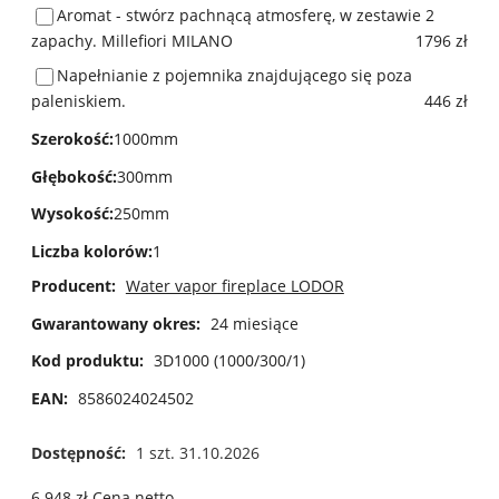
Aromat - stwórz pachnącą atmosferę, w zestawie 2
zapachy. Millefiori MILANO
1796 zł
Napełnianie z pojemnika znajdującego się poza
paleniskiem.
446 zł
Szerokość
:
1000mm
Głębokość
:
300mm
Wysokość
:
250mm
Liczba kolorów
:
1
Producent:
Water vapor fireplace LODOR
Gwarantowany okres:
24 miesiące
Kod produktu:
3D1000 (1000/300/1)
EAN:
8586024024502
Dostępność:
1 szt. 31.10.2026
6 948
zł
Cena netto